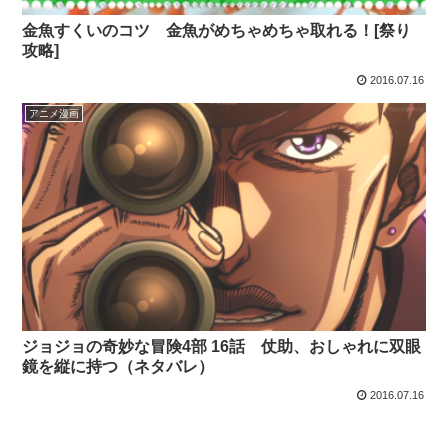
金魚すくいのコツ 金魚がめちゃめちゃ取れる！[祭り
攻略]
2016.07.16
アニメ漫画
ジョジョの奇妙な冒険4部 16話 仗助、おしゃれに双眼
鏡を縦に持つ（ネタバレ）
2016.07.16