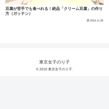
豆腐が苦手でも食べれる！絶品「クリーム豆腐」の作り
方（ガッテン）
2016.11.09
東京女子のり子
© 2016 東京女子のり子.