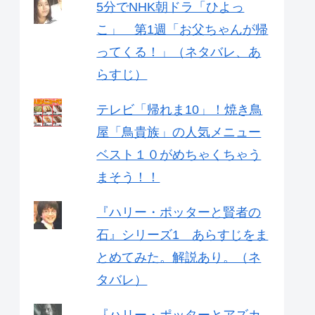
5分でNHK朝ドラ「ひよっ
こ」 第1週「お父ちゃんが帰
ってくる！」（ネタバレ、あ
らすじ）
テレビ「帰れま10」！焼き鳥
屋「鳥貴族」の人気メニュー
ベスト１０がめちゃくちゃう
まそう！！
『ハリー・ポッターと賢者の
石』シリーズ1 あらすじをま
とめてみた。解説あり。（ネ
タバレ）