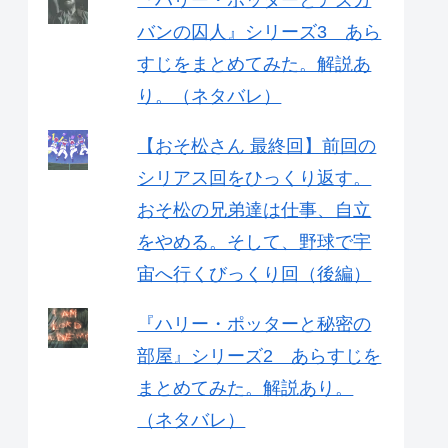
『ハリー・ポッターとアズカ
バンの囚人』シリーズ3 あら
すじをまとめてみた。解説あ
り。（ネタバレ）
【おそ松さん 最終回】前回の
シリアス回をひっくり返す。
おそ松の兄弟達は仕事、自立
をやめる。そして、野球で宇
宙へ行くびっくり回（後編）
『ハリー・ポッターと秘密の
部屋』シリーズ2 あらすじを
まとめてみた。解説あり。
（ネタバレ）