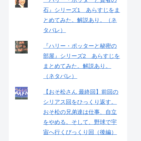
『ハリー・ポッターと賢者の
石』シリーズ1 あらすじをま
とめてみた。解説あり。（ネ
タバレ）
『ハリー・ポッターと秘密の
部屋』シリーズ2 あらすじを
まとめてみた。解説あり。
（ネタバレ）
【おそ松さん 最終回】前回の
シリアス回をひっくり返す。
おそ松の兄弟達は仕事、自立
をやめる。そして、野球で宇
宙へ行くびっくり回（後編）