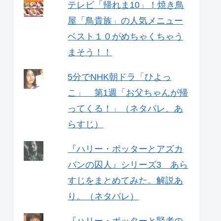
テレビ「帰れま10」！焼き鳥
屋「鳥貴族」の人気メニュー
ベスト１０がめちゃくちゃう
まそう！！
5分でNHK朝ドラ「ひよっ
こ」 第1週「お父ちゃんが帰
ってくる！」（ネタバレ、あ
らすじ）
『ハリー・ポッターとアズカ
バンの囚人』シリーズ3 あら
すじをまとめてみた。解説あ
り。（ネタバレ）