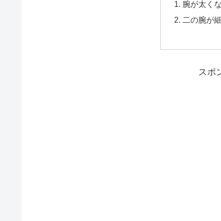
腕が太く
二の腕が
スポ