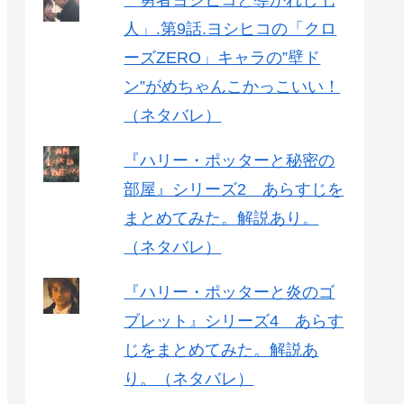
「勇者ヨシヒコと導かれし七
人」.第9話.ヨシヒコの「クロ
ーズZERO」キャラの”壁ド
ン”がめちゃんこかっこいい！
（ネタバレ）
『ハリー・ポッターと秘密の
部屋』シリーズ2 あらすじを
まとめてみた。解説あり。
（ネタバレ）
『ハリー・ポッターと炎のゴ
ブレット』シリーズ4 あらす
じをまとめてみた。解説あ
り。（ネタバレ）