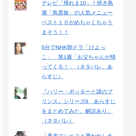
テレビ「帰れま10」！焼き鳥
屋「鳥貴族」の人気メニュー
ベスト１０がめちゃくちゃう
まそう！！
5分でNHK朝ドラ「ひよっ
こ」 第1週「お父ちゃんが帰
ってくる！」（ネタバレ、あ
らすじ）
『ハリー・ポッターと謎のプ
リンス』シリーズ6 あらすじ
をまとめてみた。解説あり。
（ネタバレ）