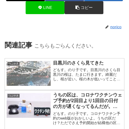
LINE
コピー
norico
関連記事
こちらもごらんください。
目黒川のさくら見てきた
つぶやき
どもす。のり子です。目黒川のさくら目
黒川の桜は、たまに行きます。綺麗だ
し、桜が近い。桜の木が低いってこと
ね。桜がわんさか川沿いに咲いててとっ
てもきれいだよ～～～。ライトアップラ
イトアップは中目黒から池尻大橋の間だ
うちの区は、コロナワクチンウェ
つぶやき
よ。ライトアップ日時：201...
ブ予約が2回目より1回目の日付
の方が遅くなってるんだが。
（web予約）
どもす。のり子です。コロナワクチン予
約のweb版がおかしいよ。うちの区だ
け？ただでさえ予約開始が結構他の区に
比べて遅かったのに。ちなみに、鼻風邪