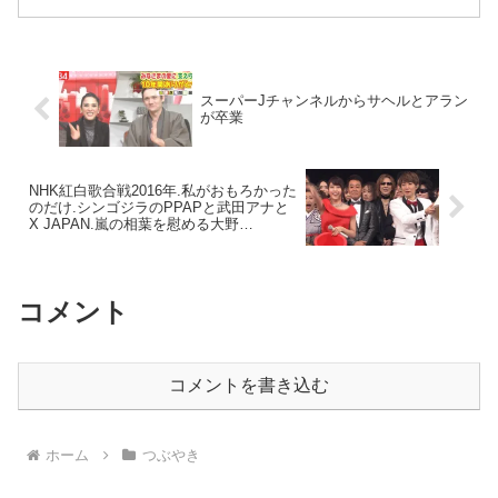
ひいて（熱はずっとない）鼻水とまらな
いから医者に治ってから1週間はワクチ
ン打つなって言われた。。...
スーパーJチャンネルからサヘルとアラン
が卒業
NHK紅白歌合戦2016年.私がおもろかった
のだけ.シンゴジラのPPAPと武田アナと
X JAPAN.嵐の相葉を慰める大野
達.pafum.大竹しのぶの顔.椎名林檎.
コメント
コメントを書き込む
ホーム
つぶやき