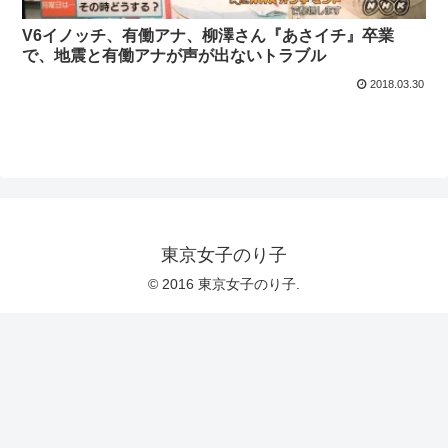
V6イノッチ、有働アナ、柳澤さん『あさイチ』卒業
で、地震と有働アナが声が出ないトラブル
2018.03.30
東京女子のり子
© 2016 東京女子のり子.