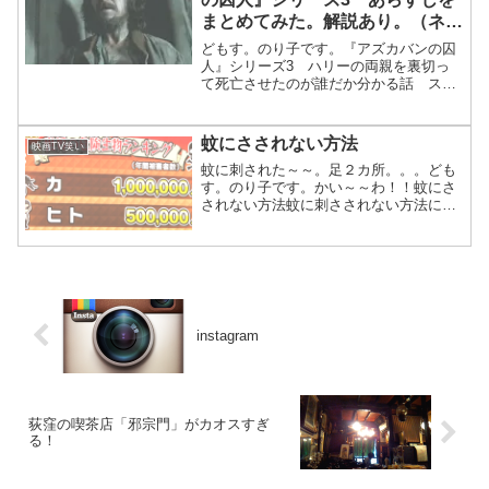
まとめてみた。解説あり。（ネタ
バレ）
どもす。のり子です。『アズカバンの囚
人』シリーズ3 ハリーの両親を裏切っ
て死亡させたのが誰だか分かる話 スト
ーリーまとめ（ネタバレ）日本テレビの
「金曜ロードSHOW!」でハリーポッター
やってる～～。ってわけで、まとめまし
蚊にさされない方法
映画TV笑い
た。ハリーがちょっと...
蚊に刺された～～。足２カ所。。。ども
す。のり子です。かい～～わ！！蚊にさ
されない方法蚊に刺さされない方法につ
いて「ガッテン」でやってた。蚊による
被害は年間100万人だって。。ひえ～。
けど、その下の人ってのが気になるけ
ど。。50万人。。人は、...
instagram
荻窪の喫茶店「邪宗門」がカオスすぎ
る！