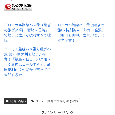
「ローカル路線バス乗り継ぎ
ローカル路線バス乗り継ぎの
の旅!第23弾 宮崎～長崎」
旅!～特別編～「熱海→金沢」
で蛭子と太川が疲れすぎて喧
は羽田と田中。太川、蛭子は
嘩
次で卒業！
ローカル路線バス乗り継ぎの
旅!第25弾.太川と蛭子が卒
業！「福島～秋田」バス旅ら
しく最後はゴールできず。新
田恵利が文句ばかり言ってて
天然すぎた。
映画TV笑い
ローカル路線バス乗り継ぎの旅
スポンサーリンク