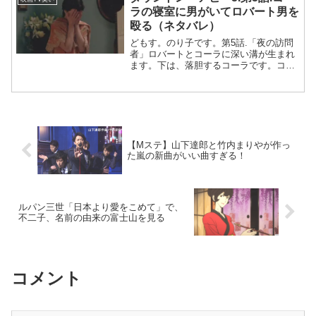
被害者は覚醒剤の売...
ラの寝室に男がいてロバート男を
殴る（ネタバレ）
どもす。のり子です。第5話.「夜の訪問
者」ロバートとコーラに深い溝が生まれ
ます。下は、落胆するコーラです。コー
ラが悪いわけじゃないんだけど。。。う
ううん。ストーリーイーディスが娘を農
家に預けていることに気づいたロザムン
ドとバイオレットイーデ...
【Mステ】山下達郎と竹内まりやが作っ
た嵐の新曲がいい曲すぎる！
ルパン三世「日本より愛をこめて」で、
不二子、名前の由来の富士山を見る
コメント