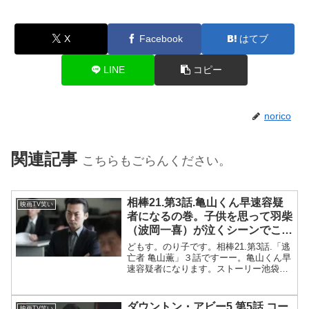
X
Facebook
はてブ
LINE
コピー
norico
関連記事
こちらもごらんください。
相棒21.第3話.亀山くん早速容疑
映画TV笑い
者になるの巻。子供を思って羽柴
（波岡一喜）が泣くシーンでこっ
ちも泣けた。。
どもす。のり子です。相棒21.第3話.「逃
亡者 亀山薫」３話ですーー。亀山くん早
速容疑者になります。ストーリー池袋で
輸入雑貨店の店長が殺害され、ナイフを
持ってそばで立っていた亀山（寺脇康
文）が容疑者になる。亀山は逃走した。
ダウントン・アビー5.第5話.コー
映画TV笑い