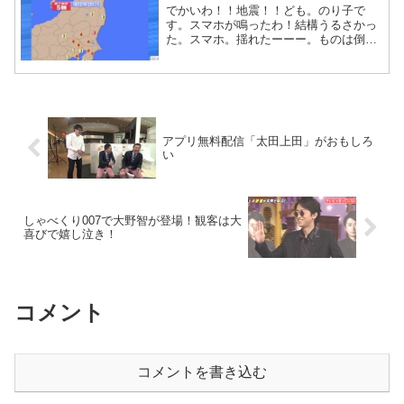
でかいわ！！地震！！ども。のり子で
す。スマホが鳴ったわ！結構うるさかっ
た。スマホ。揺れたーーー。ものは倒れ
なかったからよかったけど。東京震度４
か。ひーーー。norico
アプリ無料配信「太田上田」がおもしろ
い
しゃべくり007で大野智が登場！観客は大
喜びで嬉し泣き！
コメント
コメントを書き込む