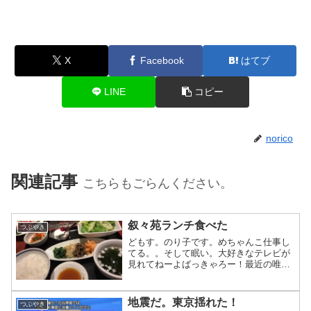
X
Facebook
はてブ
LINE
コピー
norico
関連記事
こちらもごらんください。
叙々苑ランチ食べた
つぶやき
どもす。のり子です。めちゃんこ仕事し
てる。。そして眠い。大好きなテレビが
見れてねーよばっきゃろー！最近の唯一
の楽しみはランチです。今日、叙々苑ラ
ンチを食べた。。うますぎ！2500円で
す。たまにはいいよねー。norico
地震だ。東京揺れた！
つぶやき