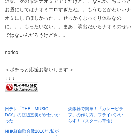
追記：次の放送ナオミででてたけど。。なんか、ちょっと
お昼にしてはナオミエロすぎたね。。もうちとかわいいナ
オミにしてほしかった。。せっかくむっくり体型なの
に。。。もったいない。。まあ、演出だからナオミのせい
ではないんだろうけどさ。。
norico
＜ポチっと応援お願いします ＞
↓ ↓ ↓
日テレ「THE MUSIC
炊飯器で簡単！「カレーピラ
DAY」の渡辺直美がかわいか
フ」の作り方。フライパンい
った
らず！（スクール革命）
NHK紅白歌合戦2016年.私が