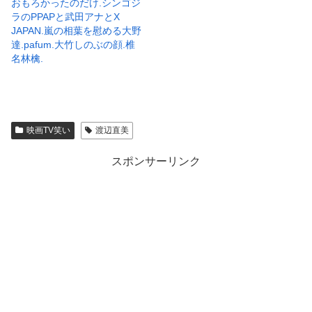
おもろかったのだけ.シンゴジ
ラのPPAPと武田アナとX
JAPAN.嵐の相葉を慰める大野
達.pafum.大竹しのぶの顔.椎
名林檎.
映画TV笑い
渡辺直美
スポンサーリンク