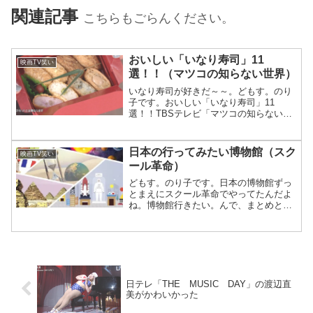
関連記事
こちらもごらんください。
おいしい「いなり寿司」11
映画TV笑い
選！！（マツコの知らない世界）
いなり寿司が好きだ～～。どもす。のり
子です。おいしい「いなり寿司」11
選！！TBSテレビ「マツコの知らない世
界」で、いなり寿司やってた。うち、め
ちゃめちゃいなり寿司好っきやねん。11
選を紹介。松屋銀座 白金や（ふらちな
日本の行ってみたい博物館（スク
映画TV笑い
や）一口いなり 8個入...
ール革命）
どもす。のり子です。日本の博物館ずっ
とまえにスクール革命でやってたんだよ
ね。博物館行きたい。んで、まとめとこ
～。日本のレジャー施設の数その前に、
日本のレジャー施設の数～。博物館多い
な。。 博物館 4310 美術館 1064 植物
園 117 ...
日テレ「THE MUSIC DAY」の渡辺直
美がかわいかった