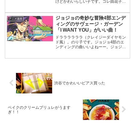
けどかわいらしい子です。コレ由花子は
康一が大好き康一の事が大好きです。さ
っそく康一は告られたセーター編んだ
り、急に切れたりこわいけど一途です。
ジョジョの奇妙な冒険4部エンデ
アニメ漫画
由花子、結構好き。こわすぎ...
ィングのサヴェージ・ガーデン
「I WANT YOU」がいい曲！
ドララララララ（クレイジーダイヤモン
ド風）。のり子です。ジョジョ4部のエ
ンディングの曲いいよねーー。ジョジョ
4部エンディングは、サヴェージ・ガー
デン「I WANT YOU」これ。エンディン
グ。仗助が色っぽい感じですーー。（腕
つりそうやなこれ...
渋谷でかわいいピアス買った
ベイクのクリームブリュレがうます
ぎ！！