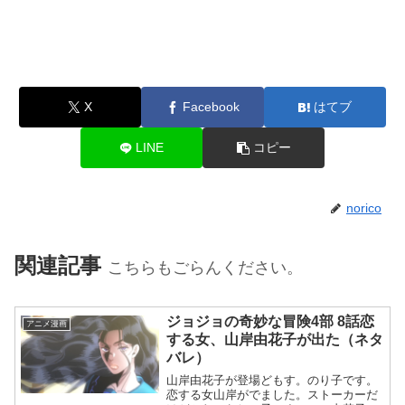
X
Facebook
はてブ
LINE
コピー
norico
関連記事
こちらもごらんください。
ジョジョの奇妙な冒険4部 8話恋
アニメ漫画
する女、山岸由花子が出た（ネタ
バレ）
山岸由花子が登場どもす。のり子です。
恋する女山岸がでました。ストーカーだ