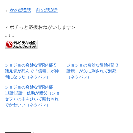
←
次の話5話
前の話3話
→
＜ポチっと応援おねがいします＞
↓ ↓ ↓
ジョジョの奇妙な冒険4部 5
ジョジョの奇妙な冒険4部 3
話兄貴が死んで「億泰」が仲
話康一が矢に刺されて瀕死
間になった（ネタバレ）
（ネタバレ）
ジョジョの奇妙な冒険4部
11話12話 仗助が親父（ジョ
セフ）の手をひいて照れ照れ
でかわいい（ネタバレ）