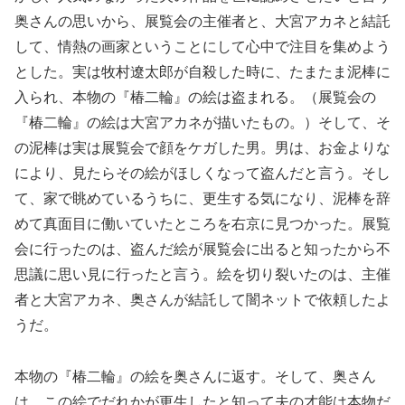
奥さんの思いから、展覧会の主催者と、大宮アカネと結託
して、情熱の画家ということにして心中で注目を集めよう
とした。実は牧村遼太郎が自殺した時に、たまたま泥棒に
入られ、本物の『椿二輪』の絵は盗まれる。（展覧会の
『椿二輪』の絵は大宮アカネが描いたもの。）そして、そ
の泥棒は実は展覧会で顔をケガした男。男は、お金よりな
により、見たらその絵がほしくなって盗んだと言う。そし
て、家で眺めているうちに、更生する気になり、泥棒を辞
めて真面目に働いていたところを右京に見つかった。展覧
会に行ったのは、盗んだ絵が展覧会に出ると知ったから不
思議に思い見に行ったと言う。絵を切り裂いたのは、主催
者と大宮アカネ、奥さんが結託して闇ネットで依頼したよ
うだ。
本物の『椿二輪』の絵を奥さんに返す。そして、奥さん
は、この絵でだれかが更生したと知って夫の才能は本物だ