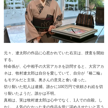
元々、遼太郎の作品に心惹かれていた右京は、捜査を開始
する。
特命係が、心中相手の大宮アカネを訪問すると、大宮アカ
ネは、牧村遼太郎は自分を愛していて、自分が『椿二輪』
もモデルだと主張。奥さんの意見と食い違った。
切り裂いた犯人は逮捕。誰かに100万円で依頼され絵を切
り裂いたようだ。誰かは不明。
真相は、実は牧村遼太郎は心中でなく、1人での自殺。し
かし、人気のなかった夫の作品を世に認めさせたいと言う