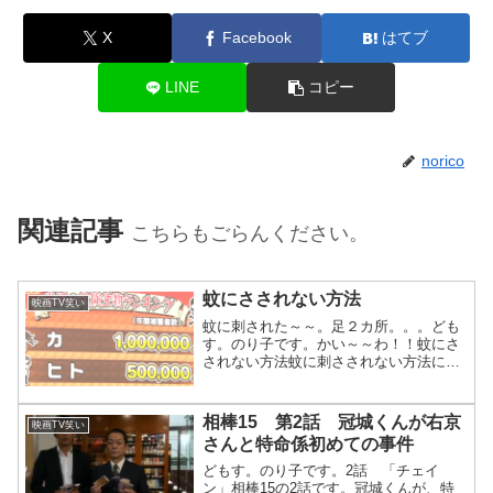
X
Facebook
はてブ
LINE
コピー
norico
関連記事
こちらもごらんください。
蚊にさされない方法
映画TV笑い
蚊に刺された～～。足２カ所。。。ども
す。のり子です。かい～～わ！！蚊にさ
されない方法蚊に刺さされない方法につ
いて「ガッテン」でやってた。蚊による
被害は年間100万人だって。。ひえ～。
けど、その下の人ってのが気になるけ
相棒15 第2話 冠城くんが右京
映画TV笑い
ど。。50万人。。人は、...
さんと特命係初めての事件
どもす。のり子です。2話 「チェイ
ン」相棒15の2話です。冠城くんが、特