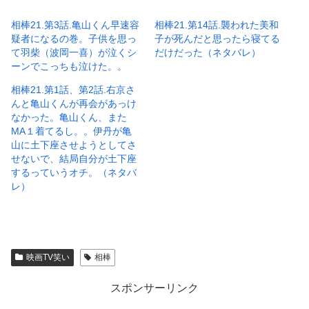
相棒21.第3話.亀山くん早速容
相棒21.第14話.襲われた美和
疑者になるの巻。子供を思っ
子が死んだと思ったら寝てる
て羽柴（波岡一喜）が泣くシ
だけだった（ネタバレ）
ーンでこっちも泣けた。。
相棒21.第1話、第2話.右京さ
んと亀山くんが再会があっけ
なかった。亀山くん、また
MA１着てるし。。伊丹が亀
山に土下座させようとしてさ
せないで、結局自分が土下座
するっていうオチ。（ネタバ
レ）
映画TV笑い
相棒
スポンサーリンク