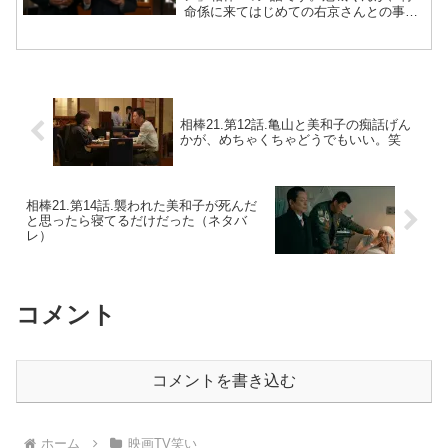
命係に来てはじめての右京さんとの事件
です。ストーリー右京は、幸子の紹介で
「ある人にもらったシガーの香りが忘れ
られない」と、人捜しを頼まれる。実
は、冠城が幸子に頼んで、右...
相棒21.第12話.亀山と美和子の痴話げん
かが、めちゃくちゃどうでもいい。笑
相棒21.第14話.襲われた美和子が死んだ
と思ったら寝てるだけだった（ネタバ
レ）
コメント
コメントを書き込む
ホーム
映画TV笑い