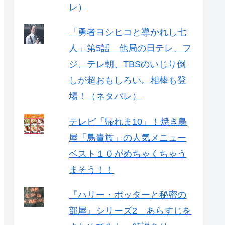
レ）
「勇者ヨシヒコと導かれし七
人」第5話 他局の日テレ、フ
ジ、テレ朝、TBSのいじり倒
しが超おもしろい。相棒も登
場！（ネタバレ）
テレビ「帰れま10」！焼き鳥
屋「鳥貴族」の人気メニュー
ベスト１０がめちゃくちゃう
まそう！！
『ハリー・ポッターと秘密の
部屋』シリーズ2 あらすじを