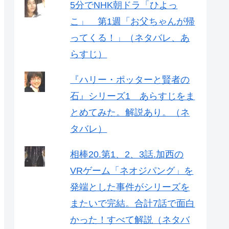
5分でNHK朝ドラ「ひよっ
こ」 第1週「お父ちゃんが帰
ってくる！」（ネタバレ、あ
らすじ）
『ハリー・ポッターと賢者の
石』シリーズ1 あらすじをま
とめてみた。解説あり。（ネ
タバレ）
相棒20.第1、2、3話.加西の
VRゲーム「ネオジパング」を
発端とした事件がシリーズを
またいで完結。合計7話で面白
かった！すべて解説（ネタバ