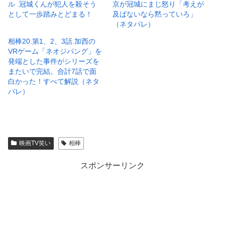
ル .冠城くんが犯人を殺そう
京が冠城にまじ怒り「考えが
として一歩踏みとどまる！
及ばないなら黙っていろ」
（ネタバレ）
相棒20.第1、2、3話.加西の
VRゲーム「ネオジパング」を
発端とした事件がシリーズを
またいで完結。合計7話で面
白かった！すべて解説（ネタ
バレ）
映画TV笑い
相棒
スポンサーリンク