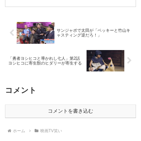
かってるとこになってるけど。もう、マ
リゴールドをパニックで探しまくりま
す。ストーリーマリゴールドが育ての親
に連れ去られる豚の品評会...
サンジャポで太田が「ベッキーと竹山キ
ャスティング逆だろ！」
「勇者ヨシヒコと導かれし七人」第2話
ヨシヒコに寄生獣のヒダリーが寄生する
コメント
コメントを書き込む
ホーム
映画TV笑い