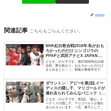
norico
関連記事
こちらもごらんください。
NHK紅白歌合戦2016年.私がおも
映画TV笑い
ろかったのだけ.シンゴジラの
PPAPと武田アナとX JAPAN.嵐
の相葉を慰める大野達.pafum.大
どもす。のり子です。第67回NHK紅白歌
竹しのぶの顔.椎名林檎.
合戦「夢を歌おう」おもろかったのだけ
まとめました～～。相葉が最後号泣で
す。うん。感動！一番のもろかったのは
シンゴジラシンゴジラのNHKのアナウン
サー武田のPPAPがうけた。ゴジラが
ダウントン・アビー6.第2話.イー
映画TV笑い
NHKホールにやって...
ディスの隠し子、マリゴールドが
連れ去られてみんなパニック（ネ
タバレ、あらすじ）
どもす。のり子です。第2話.「親心」イ
ーディスの隠し子、マリゴールドが連れ
去られちゃいます。一応、養子として預