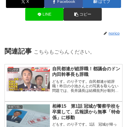
X
Facebook
はてブ
LINE
コピー
norico
関連記事
こちらもごらんください。
自民都連が総辞職！都議会のドン
つぶやき
内田幹事長も辞職
どもす。のり子です。自民都連が総辞
職！昨日の小池さんとの写真を取らない
問題では、長井議長は結構批判が殺到し
たらしいしね。とにかく都議会のイメー
ジ最悪。。。石原、都議会のドン辞職ま
あ、当たり前ですが、都議会幹部は責任
相棒15 第1話 冠城が警察学校を
映画TV笑い
を取って辞めることに。。石...
卒業して、広報課から無事「特命
係」に移動
どもす。のり子です。1話 冠城が帰っ