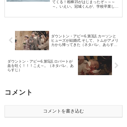
てくる！相棒15がはじまったぞ～～～
～。いえい。冠城くんが、学校卒業しま
した。ストーリー人を呪い殺したという
女が警察に自首しにきて、右京と冠城が
調べ出す。（冠城は、警視庁の総務部広
報課に配属されたが勝手に...
ダウントン・アビー6.第3話.カーソンと
ヒューズが結婚式.そして、トムがアメリ
カから帰ってきた（ネタバレ、あらす
じ）
ダウントン・アビー6.第5話.ロバートが
血を吐く！！！こえ～。（ネタバレ、あ
らすじ）
コメント
コメントを書き込む