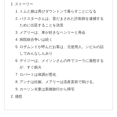
ストーリー
トムと娘は再びダウントンで暮らすことになる
バクスターさんは、昔だまされた詐欺師を逮捕する
ために出廷することを決意
メアリーは、車が好きなヘンリーと再会
病院統合争いは続く
ロザムンドが呼んだお客は、元使用人。シビルの話
しでみんなしんみり
デイジーは、メイソンさんの件でコーラに激怒する
が、すぐ鎮火
ロバートは体調が悪化
アンナは妊娠。メアリーは流産直前で助ける。
カーソン夫妻は新婚旅行から帰宅
感想