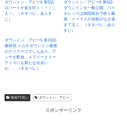
ダウントン・アビー6.第5話.
ダウントン・アビー6.第6話.
ロバートが血を吐く！！！こ
ダウントンを一般公開。バイ
え～。（ネタバレ、あらす
オレットは病院統合で怒り爆
じ）
発。トーマスが信頼がなさ過
ぎて泣く。（ネタバレ、あら
すじ）
ダウントン・アビー5.第10話.
最終回.トムがダウントン最後
のクリスマスでしんみり。ア
ンナが釈放。メアリーとイー
ディスにも新たな出会い
が。。（ネタバレ）
映画TV笑い
ダウントン・アビー
スポンサーリンク