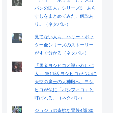
『ハリー・ポッターとアズカ
バンの囚人』シリーズ3 あら
すじをまとめてみた。解説あ
り。（ネタバレ）
見てない人も、ハリー・ポッ
ター全シリーズのストーリー
がすぐ分かる（ネタバレ）
「勇者ヨシヒコと導かれし七
人」.第11話.ヨシヒコがついに
天空の魔王の大神殿へ。ヨシ
ヒコが仏に「パシフィコ」と
呼ばれる。（ネタバレ）
ジョジョの奇妙な冒険4部 30