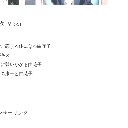
次
で、恋する体になる由花子
がキス
彩に襲いかかる由花子
いの康一と由花子
ンサーリンク