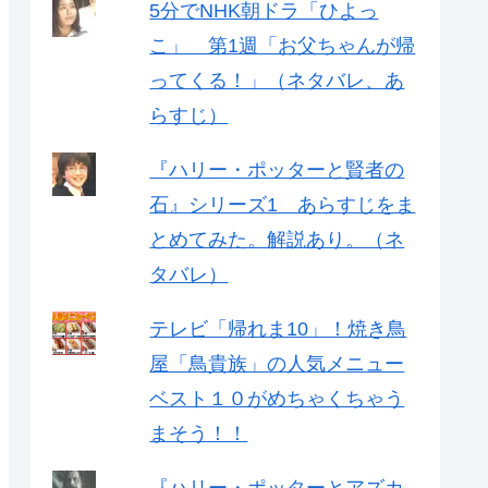
5分でNHK朝ドラ「ひよっ
こ」 第1週「お父ちゃんが帰
ってくる！」（ネタバレ、あ
らすじ）
『ハリー・ポッターと賢者の
石』シリーズ1 あらすじをま
とめてみた。解説あり。（ネ
タバレ）
テレビ「帰れま10」！焼き鳥
屋「鳥貴族」の人気メニュー
ベスト１０がめちゃくちゃう
まそう！！