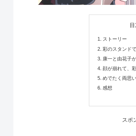
目
ストーリー
彩のスタンド
康一と由花子
顔が崩れて、
めでたく両思
感想
スポ